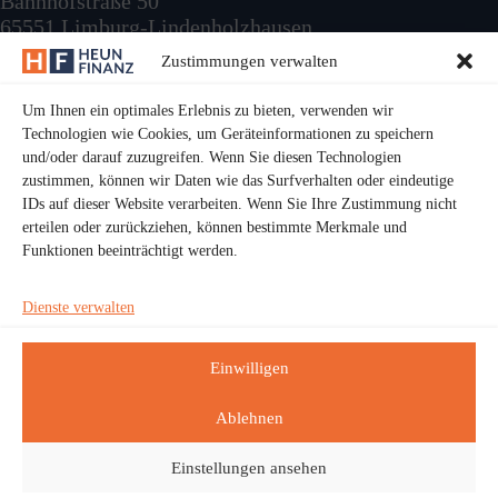
Bahnhofstraße 50
65551 Limburg-Lindenholzhausen
Zustimmungen verwalten
E-Mail:
info@heun-finanz.de
Telefon:
+49 6431 99060
Um Ihnen ein optimales Erlebnis zu bieten, verwenden wir
Technologien wie Cookies, um Geräteinformationen zu speichern
und/oder darauf zuzugreifen. Wenn Sie diesen Technologien
zustimmen, können wir Daten wie das Surfverhalten oder eindeutige
IDs auf dieser Website verarbeiten. Wenn Sie Ihre Zustimmung nicht
4.9
erteilen oder zurückziehen, können bestimmte Merkmale und
powered by
G
o
o
g
l
e
Funktionen beeinträchtigt werden.
bewerte uns auf
Dienste verwalten
Folge uns
Einwilligen
Ablehnen
Einstellungen ansehen
Copyright © 2026 Heun Finanz GmbH