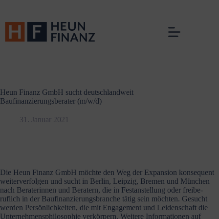
Zum
Inhalt
springen
Heun Finanz GmbH sucht deutschlandweit
Baufinanzierungsberater (m/w/d)
31. Januar 2021
Die Heun Finanz GmbH möchte den Weg der Expansion konse­quent
weiter­ver­folgen und sucht in Berlin, Leipzig, Bremen und München
nach Berate­rinnen und Beratern, die in Festan­stellung oder freibe­
ruflich in der Baufi­nan­zie­rungs­branche tätig sein möchten. Gesucht
werden Persön­lich­keiten, die mit Engagement und Leiden­schaft die
Unter­neh­mens­phi­lo­sophie verkörpern. Weitere Infor­ma­tionen auf