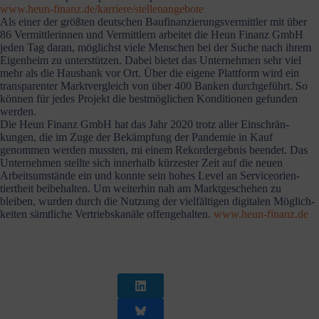
www.heun-finanz.de/karriere/stellenangebote
Als einer der größten deutschen Baufi­nan­zie­rungs­ver­mittler mit über
86 Vermitt­le­rinnen und Vermittlern arbeitet die Heun Finanz GmbH
jeden Tag daran, möglichst viele Menschen bei der Suche nach ihrem
Eigenheim zu unter­stützen. Dabei bietet das Unter­nehmen sehr viel
mehr als die Hausbank vor Ort. Über die eigene Plattform wird ein
trans­pa­renter Markt­ver­gleich von über 400 Banken durch­ge­führt. So
können für jedes Projekt die bestmög­lichen Kondi­tionen gefunden
werden.
Die Heun Finanz GmbH hat das Jahr 2020 trotz aller Einschrän­
kungen, die im Zuge der Bekämpfung der Pandemie in Kauf
genommen werden mussten, mi einem Rekord­ergebnis beendet. Das
Unter­nehmen stellte sich innerhalb kürzester Zeit auf die neuen
Arbeits­um­stände ein und konnte sein hohes Level an Service­ori­en­
tiertheit beibe­halten. Um weiterhin nah am Markt­ge­schehen zu
bleiben, wurden durch die Nutzung der vielfäl­tigen digitalen Möglich­
keiten sämtliche Vertriebs­kanäle offen­ge­halten.
www.heun-finanz.de