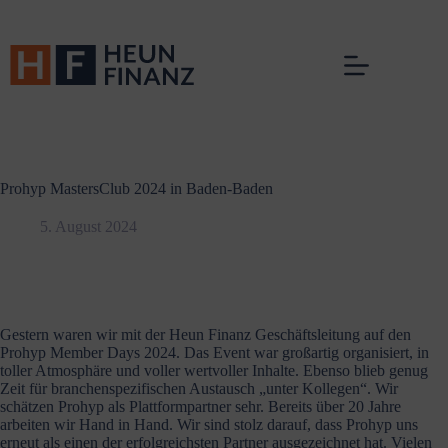
Zum
Inhalt
springen
Prohyp MastersClub 2024 in Baden-Baden
5. August 2024
Gestern waren wir mit der Heun Finanz Geschäfts­leitung auf den
Prohyp Member Days 2024. Das Event war großartig organi­siert, in
toller Atmosphäre und voller wertvoller Inhalte. Ebenso blieb genug
Zeit für branchen­spe­zi­fi­schen Austausch „unter Kollegen“. Wir
schätzen Prohyp als Platt­form­partner sehr. Bereits über 20 Jahre
arbeiten wir Hand in Hand. Wir sind stolz darauf, dass Prohyp uns
erneut als einen der erfolg­reichsten Partner ausge­zeichnet hat. Vielen