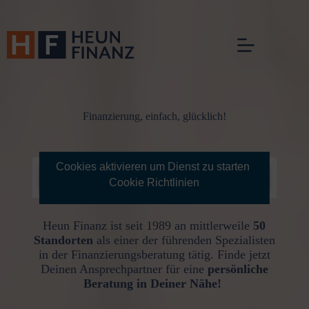
Zum
Inhalt
springen
Finanzierung, einfach, glücklich!
Cookies aktivieren um Dienst zu starten
Cookie Richtlinien
Heun Finanz ist seit 1989 an mittler­weile
50
Stand­orten
als einer der führenden Spezia­listen
in der Finan­zie­rungs­be­ratung tätig. Finde jetzt
Deinen Ansprech­partner für eine
persön­liche
Beratung in Deiner Nähe!