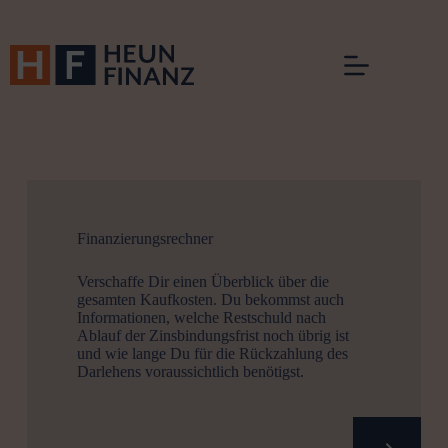
Zum
Inhalt
springen
Finanzierungsrechner
Verschaffe Dir einen Überblick über die
gesamten Kaufkosten. Du bekommst auch
Infor­ma­tionen, welche Restschuld nach
Ablauf der Zinsbin­dungs­frist noch übrig ist
und wie lange Du für die Rückzahlung des
Darlehens voraus­sichtlich benötigst.