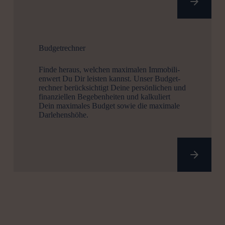
Budgetrechner
Finde heraus, welchen maximalen Immobi­li­
enwert Du Dir leisten kannst. Unser Budget­
rechner berück­sichtigt Deine persön­lichen und
finan­zi­ellen Begeben­heiten und kalku­liert
Dein maximales Budget sowie die maximale
Darle­henshöhe.