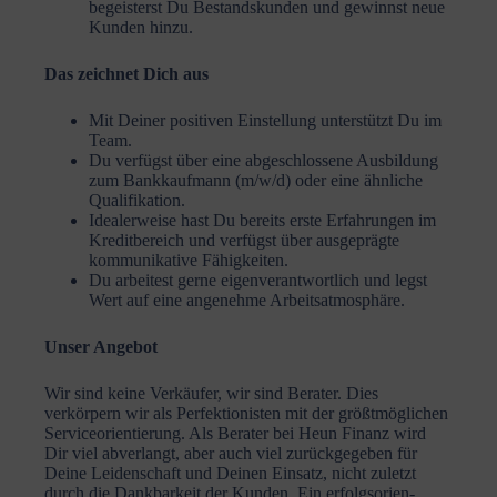
begeis­terst Du Bestands­kunden und gewinnst neue
Kunden hinzu.
Das zeichnet Dich aus
Mit Deiner positiven Einstellung unter­stützt Du im
Team.
Du verfügst über eine abgeschlossene Ausbildung
zum Bankkaufmann (m/w/d) oder eine ähnliche
Quali­fi­kation.
Idealer­weise hast Du bereits erste Erfah­rungen im
Kredit­be­reich und verfügst über ausge­prägte
kommu­ni­kative Fähig­keiten.
Du arbeitest gerne eigen­ver­ant­wortlich und legst
Wert auf eine angenehme Arbeits­at­mo­sphäre.
Unser Angebot
Wir sind keine Verkäufer, wir sind Berater. Dies
verkörpern wir als Perfek­tio­nisten mit der größt­mög­lichen
Service­ori­en­tierung. Als Berater bei Heun Finanz wird
Dir viel abver­langt, aber auch viel zurück­ge­geben für
Deine Leiden­schaft und Deinen Einsatz, nicht zuletzt
durch die Dankbarkeit der Kunden. Ein erfolgs­ori­en­