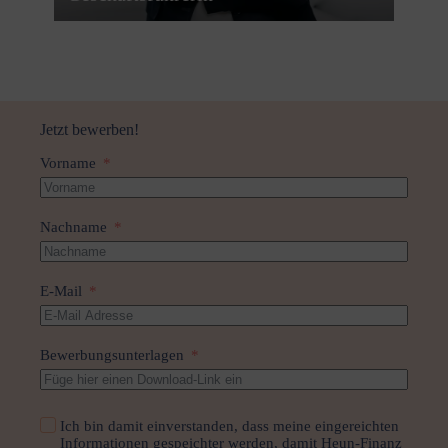
Nicole Heun
Geschäfts­füh­rerin
Bahnhof­straße 50
65551 Limburg-Linden­holz­hausen
Jetzt bewerben!
Mobil: +49 157 725 453 85
E‑Mail: nicole.heun@heun-finanz.de
Vorname
Per E‑Mail kontak­tieren
Nachname
E-Mail
Bewerbungsunterlagen
Ich bin damit einverstanden, dass meine eingereichten
Informationen gespeichter werden, damit Heun-Finanz