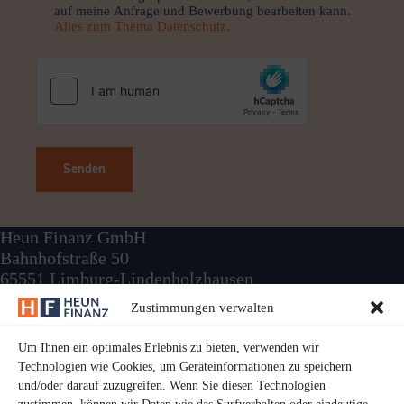
auf meine Anfrage und Bewerbung bearbeiten kann.
Alles zum Thema Datenschutz.
Senden
Heun Finanz GmbH
Bahnhofstraße 50
65551 Limburg-Lindenholzhausen
Zustimmungen verwalten
E-Mail:
info@heun-finanz.de
Telefon:
+49 6431 99060
Um Ihnen ein optimales Erlebnis zu bieten, verwenden wir
Technologien wie Cookies, um Geräteinformationen zu speichern
und/oder darauf zuzugreifen. Wenn Sie diesen Technologien