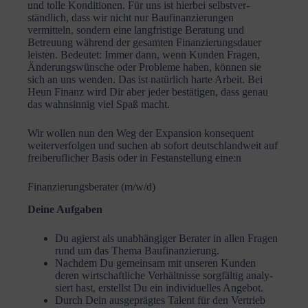
und tolle Kondi­tionen. Für uns ist hierbei selbst­ver­
ständlich, dass wir nicht nur Baufi­nan­zie­rungen
vermitteln, sondern eine langfristige Beratung und
Betreuung während der gesamten Finan­zie­rungs­dauer
leisten. Bedeutet: Immer dann, wenn Kunden Fragen,
Änderungs­wünsche oder Probleme haben, können sie
sich an uns wenden. Das ist natürlich harte Arbeit. Bei
Heun Finanz wird Dir aber jeder bestä­tigen, dass genau
das wahnsinnig viel Spaß macht.
Wir wollen nun den Weg der Expansion konse­quent
weiter­ver­folgen und suchen ab sofort deutsch­landweit auf
freibe­ruf­licher Basis oder in Festan­stellung eine:n
Finanzierungsberater (m/w/d)
Deine Aufgaben
Du agierst als unabhän­giger Berater in allen Fragen
rund um das Thema Baufi­nan­zierung.
Nachdem Du gemeinsam mit unseren Kunden
deren wirtschaft­liche Verhält­nisse sorgfältig analy­
siert hast, erstellst Du ein indivi­du­elles Angebot.
Durch Dein ausge­prägtes Talent für den Vertrieb