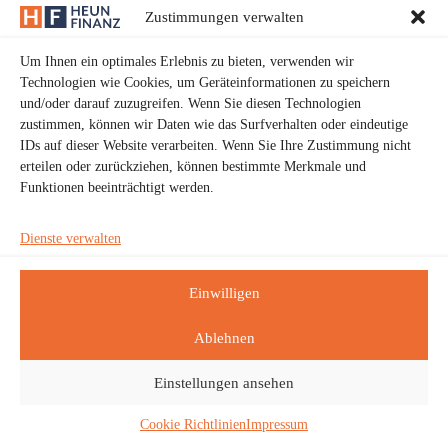
Zustimmungen verwalten
E-Mail:
info@heun-finanz.de
Telefon:
+49 6431 99060
Um Ihnen ein optimales Erlebnis zu bieten, verwenden wir
Technologien wie Cookies, um Geräteinformationen zu speichern
und/oder darauf zuzugreifen. Wenn Sie diesen Technologien
zustimmen, können wir Daten wie das Surfverhalten oder eindeutige
IDs auf dieser Website verarbeiten. Wenn Sie Ihre Zustimmung nicht
4.9
erteilen oder zurückziehen, können bestimmte Merkmale und
powered by
G
o
o
g
l
e
Funktionen beeinträchtigt werden.
bewerte uns auf
Dienste verwalten
Folge uns
Einwilligen
Ablehnen
Einstellungen ansehen
Copyright © 2026 Heun Finanz GmbH
Cookie Richtlinien
Impressum